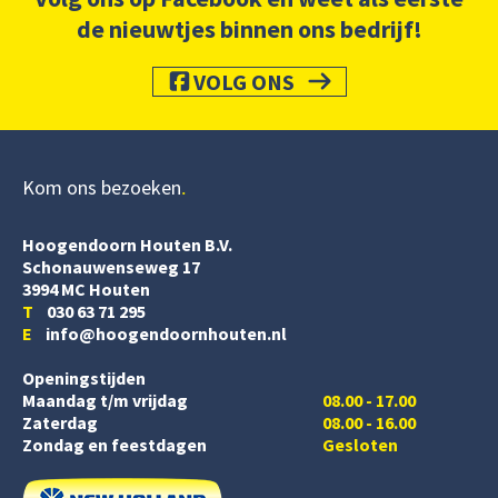
de nieuwtjes binnen ons bedrijf!
VOLG ONS
Kom ons bezoeken
Hoogendoorn Houten B.V.
Schonauwenseweg 17
3994 MC Houten
T
030 63 71 295
E
info@hoogendoornhouten.nl
Openingstijden
Maandag t/m vrijdag
08.00 - 17.00
Zaterdag
08.00 - 16.00
Zondag en feestdagen
Gesloten