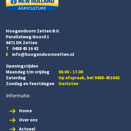
Hoogendoorn Zetten B.V.
Parallelweg Noord 1
6671 DK Zetten
T
0488 45 16 42
E
info@hoogendoornzetten.nl
Openingstijden
Maandag t/m vrijdag
08.00 - 17.00
Zaterdag
Op afspraak, bel 0488-451642
Zondag en feestdagen
Gesloten
Informatie
Home
Over ons
Actueel