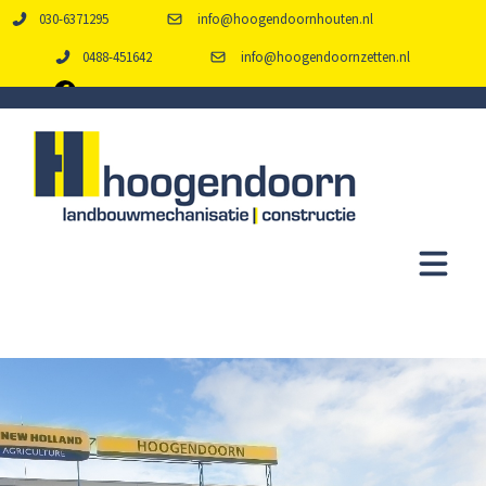
030-6371295
info@hoogendoornhouten.nl
0488-451642
info@hoogendoornzetten.nl