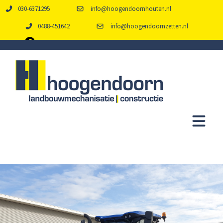
030-6371295
info@hoogendoornhouten.nl
0488-451642
info@hoogendoornzetten.nl