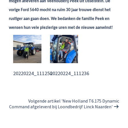
mogen afleveren aan Veehouderij Peek uit IJsselstein. De
vorige Ford 5640 mocht na ruim 30 jaar trouwe dienst het
rustiger aan gaan doen. We bedanken de familie Peek en
wensen hun vele plezierige uren met de nieuwe aanwinst!
20220224_111250
20220224_111236
Volgende artikel 'New Holland T6.175 Dynamic
Command afgeleverd bij Loondbedrijf Linck Naarden'