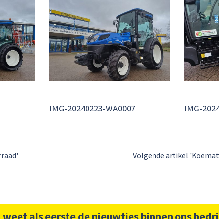
4
IMG-20240223-WA0007
IMG-202
rraad'
Volgende artikel 'Koemat
 weet als eerste de nieuwtjes binnen ons bedri