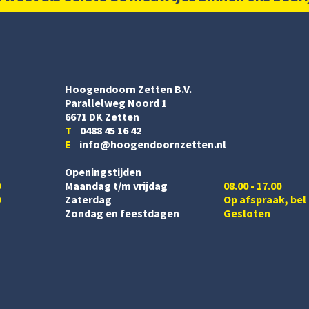
Hoogendoorn Zetten B.V.
Parallelweg Noord 1
6671 DK Zetten
T
0488 45 16 42
E
info@hoogendoornzetten.nl
Openingstijden
0
Maandag t/m vrijdag
08.00 - 17.00
0
Zaterdag
Op afspraak, bel
Zondag en feestdagen
Gesloten