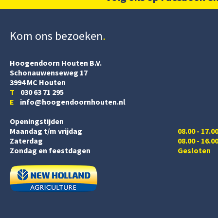
Kom ons bezoeken
Hoogendoorn Houten B.V.
Schonauwenseweg 17
3994 MC Houten
T
030 63 71 295
E
info@hoogendoornhouten.nl
Openingstijden
Maandag t/m vrijdag
08.00 - 17.0
Zaterdag
08.00 - 16.0
Zondag en feestdagen
Gesloten