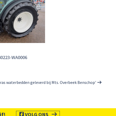
40223-WA0006
ras waterbedden geleverd bij Mts. Overbeek Benschop'
jf!
VOLG ONS