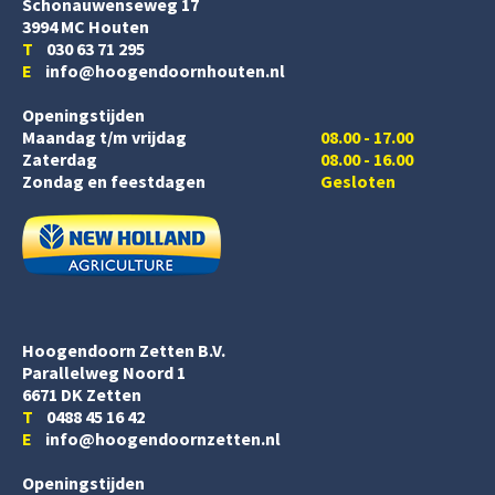
Schonauwenseweg 17
3994 MC Houten
T
030 63 71 295
E
info@hoogendoornhouten.nl
Openingstijden
Maandag t/m vrijdag
08.00 - 17.00
Zaterdag
08.00 - 16.00
Zondag en feestdagen
Gesloten
Hoogendoorn Zetten B.V.
Parallelweg Noord 1
6671 DK Zetten
T
0488 45 16 42
E
info@hoogendoornzetten.nl
Openingstijden