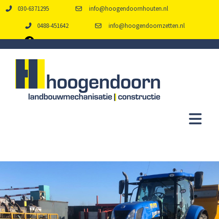
030-6371295
info@hoogendoornhouten.nl
0488-451642
info@hoogendoornzetten.nl