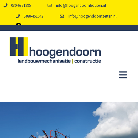
030-6371295
info@hoogendoornhouten.nl
0488-451642
info@hoogendoornzetten.nl