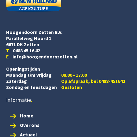
Hoogendoorn Zetten B.V.
Parallelweg Noord 1
6671 DK Zetten
T
0488 45 16 42
E
info@hoogendoornzetten.nl
Openingstijden
Maandag t/m vrijdag
08.00 - 17.00
Zaterdag
Op afspraak, bel 0488-451642
Zondag en feestdagen
Gesloten
Informatie
Home
Over ons
Actueel