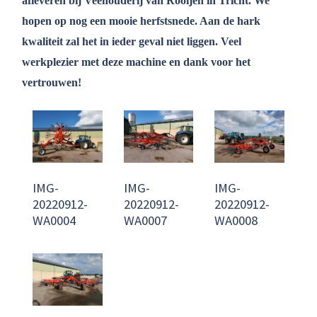
afleveren bij Veehouderij van Rooijen in Tricht. We
hopen op nog een mooie herfstsnede. Aan de hark
kwaliteit zal het in ieder geval niet liggen. Veel
werkplezier met deze machine en dank voor het
vertrouwen!
IMG-
IMG-
IMG-
20220912-
20220912-
20220912-
WA0004
WA0007
WA0008