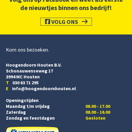
de nieuwtjes binnen ons bedrijf!
VOLG ONS
Kom ons bezoeken
Hoogendoorn Houten B.V.
Schonauwenseweg 17
3994 MC Houten
T
030 63 71 295
E
info@hoogendoornhouten.nl
Openingstijden
Maandag t/m vrijdag
08.00 - 17.00
Zaterdag
08.00 - 16.00
Zondag en feestdagen
Gesloten