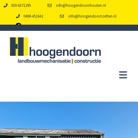
030-6371295
info@hoogendoornhouten.nl
0488-451642
info@hoogendoornzetten.nl