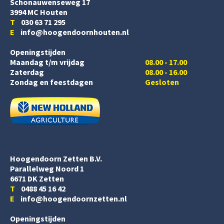
Schonauwenseweg 17
3994 MC Houten
T
030 63 71 295
E
info@hoogendoornhouten.nl
Openingstijden
Maandag t/m vrijdag
08.00 - 17.00
Zaterdag
08.00 - 16.00
Zondag en feestdagen
Gesloten
Hoogendoorn Zetten B.V.
Parallelweg Noord 1
6671 DK Zetten
T
0488 45 16 42
E
info@hoogendoornzetten.nl
Openingstijden