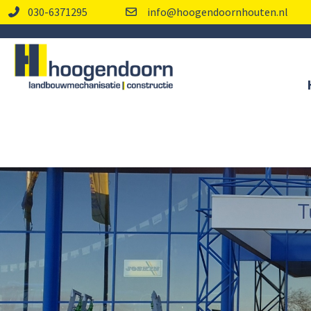
030-6371295
info@hoogendoornhouten.nl