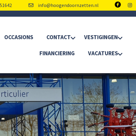
51642
info@hoogendoornzetten.nl
OCCASIONS
CONTACT
VESTIGINGEN
FINANCIERING
VACATURES