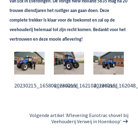
van Eck in Everdingen. De vorige New Holland 5635 mag na 20
trouwe dienstjaren het rustiger aan gaan doen. Deze
complete trekker is klaar voor de toekomst en zal op de
veehouderij helemaal tot zijn recht komen. Bedankt voor het
vertrouwen en deze mooie aflevering!
20230215_165806_resized
20230215_162104_resized
20230215_162048_
Volgende artikel 'Aflevering Eurotrac shovel bij
Veehouderij Verweij in Hoenkoop'