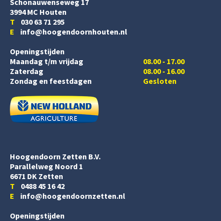
Schonauwenseweg 17
3994 MC Houten
T
030 63 71 295
E
info@hoogendoornhouten.nl
Openingstijden
Maandag t/m vrijdag
08.00 - 17.00
Zaterdag
08.00 - 16.00
Zondag en feestdagen
Gesloten
Hoogendoorn Zetten B.V.
Parallelweg Noord 1
6671 DK Zetten
T
0488 45 16 42
E
info@hoogendoornzetten.nl
Openingstijden