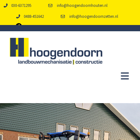
030-6371295
info@hoogendoornhouten.nl
0488-451642
info@hoogendoornzetten.nl