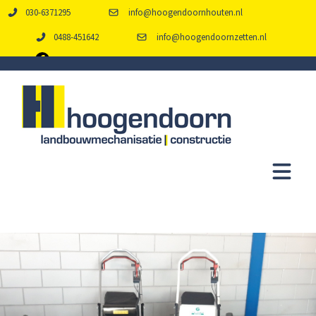
030-6371295
info@hoogendoornhouten.nl
0488-451642
info@hoogendoornzetten.nl