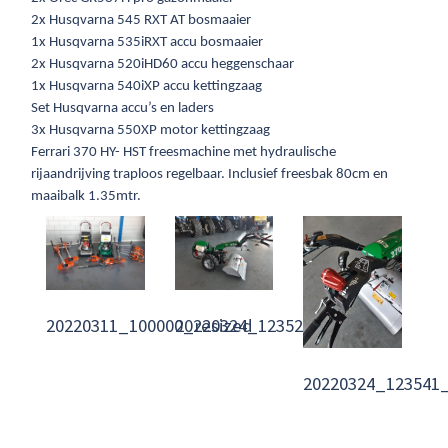
2x Husqvarna 545 RXT AT bosmaaier
1x Husqvarna 535iRXT accu bosmaaier
2x Husqvarna 520iHD60 accu heggenschaar
1x Husqvarna 540iXP accu kettingzaag
Set Husqvarna accu’s en laders
3x Husqvarna 550XP motor kettingzaag
Ferrari 370 HY- HST freesmachine met hydraulische
rijaandrijving traploos regelbaar. Inclusief freesbak 80cm en
maaibalk 1.35mtr.
20220311_100000_resized
20220324_123521_resized
20220324_123541_