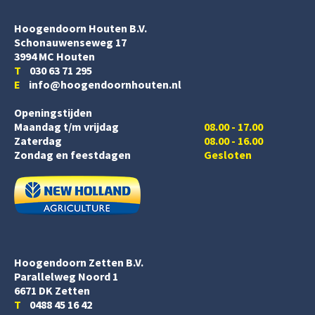
Hoogendoorn Houten B.V.
Schonauwenseweg 17
3994 MC Houten
T
030 63 71 295
E
info@hoogendoornhouten.nl
Openingstijden
Maandag t/m vrijdag
08.00 - 17.00
Zaterdag
08.00 - 16.00
Zondag en feestdagen
Gesloten
Hoogendoorn Zetten B.V.
Parallelweg Noord 1
6671 DK Zetten
T
0488 45 16 42