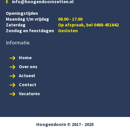
E
info@hoogendoornzetten.nl
Openingstijden
Maandag t/m vrijdag
08.00 - 17.00
Zaterdag
Op afspraak, bel 0488-451642
Zondag en feestdagen
Gesloten
Informatie
Home
Over ons
Actueel
Contact
Vacatures
Hoogendoorn © 2017 - 2025