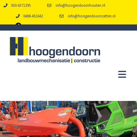
030-6371295
info@hoogendoornhouten.nl
0488-451642
info@hoogendoornzetten.nl