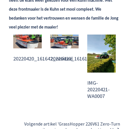
heeft de klant weer gekozen voor een Kuhn machine. Met
deze frontmaaier is de Kuhn set mooi compleet. We
bedanken voor het vertrouwen en wensen de familie de Jong
veel plezier met de maaier!
20220420_161642_resized
20220420_161616_resized
IMG-
20220421-
WA0007
Volgende artikel 'GrassHopper 226V61 Zero-Turn