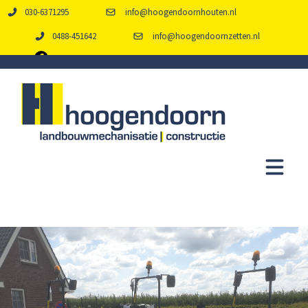
030-6371295
info@hoogendoornhouten.nl
0488-451642
info@hoogendoornzetten.nl