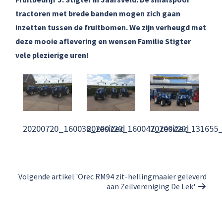
tractoren met brede banden mogen zich gaan
inzetten tussen de fruitbomen. We zijn verheugd met
deze mooie aflevering en wensen Familie Stigter
vele plezierige uren!
20200720_160036_resized
20200720_160047_resized
20200720_131655_
Volgende artikel 'Orec RM94 zit-hellingmaaier geleverd
aan Zeilvereniging De Lek'