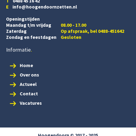
T
0488 45 16 42
E
info@hoogendoornzetten.nl
Openingstijden
Maandag t/m vrijdag
08.00 - 17.00
Zaterdag
Op afspraak, bel 0488-451642
Zondag en feestdagen
Gesloten
Informatie
Home
Over ons
Actueel
Contact
Vacatures
Hoogendoorn © 2017 - 2025