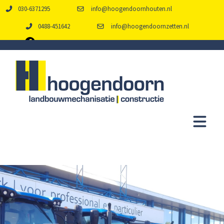
030-6371295
info@hoogendoornhouten.nl
0488-451642
info@hoogendoornzetten.nl