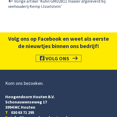
Vorige artikel 'Kuhn GMD2811 maaier afgeleverd bij
veehouderij Kemp IJsselstein'
Volg ons op Facebook en weet als eerste
de nieuwtjes binnen ons bedrijf!
VOLG ONS
Kom ons bezoeken
Hoogendoorn Houten B.V.
Schonauwenseweg 17
3994 MC Houten
T
030 63 71 295