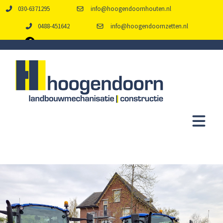
030-6371295
info@hoogendoornhouten.nl
0488-451642
info@hoogendoornzetten.nl