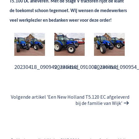
T5.100 DC afleveren. Met de Stage V tractoren rijdt de klant
de toekomst schoon tegemoet. Wij wensen de medewerkers
veel werkplezier en bedanken weer voor deze order!
20230418_090949_resized
20230418_091006_resized
20230418_090954_
Volgende artikel 'Een New Holland T5.120 EC afgeleverd
bij de familie van Wijk'