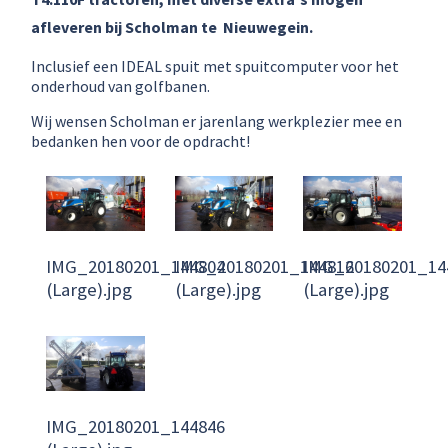
afleveren bij Scholman te Nieuwegein.
Inclusief een IDEAL spuit met spuitcomputer voor het
onderhoud van golfbanen.
Wij wensen Scholman er jarenlang werkplezier mee en
bedanken hen voor de opdracht!
IMG_20180201_144804
IMG_20180201_144816
IMG_20180201_14
(Large).jpg
(Large).jpg
(Large).jpg
IMG_20180201_144846