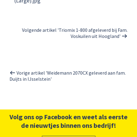
(Large).jpg
Volgende artikel 'Triomix 1-800 afgeleverd bij Fam.
Voskuilen uit Hoogland'
Vorige artikel 'Weidemann 2070CX geleverd aan fam.
Duijts in IJsselstein'
Volg ons op Facebook en weet als eerste
de nieuwtjes binnen ons bedrijf!