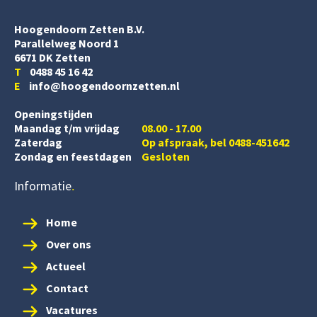
Hoogendoorn Zetten B.V.
Parallelweg Noord 1
6671 DK Zetten
T
0488 45 16 42
E
info@hoogendoornzetten.nl
Openingstijden
Maandag t/m vrijdag
08.00 - 17.00
Zaterdag
Op afspraak, bel 0488-451642
Zondag en feestdagen
Gesloten
Informatie
Home
Over ons
Actueel
Contact
Vacatures