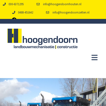
030-6371295
info@hoogendoornhouten.nl
0488-451642
info@hoogendoornzetten.nl