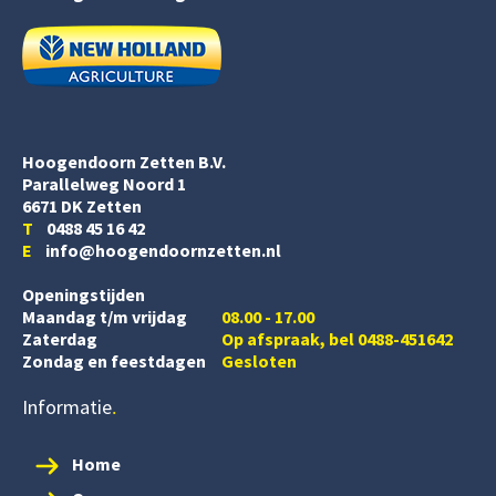
Hoogendoorn Zetten B.V.
Parallelweg Noord 1
6671 DK Zetten
T
0488 45 16 42
E
info@hoogendoornzetten.nl
Openingstijden
Maandag t/m vrijdag
08.00 - 17.00
Zaterdag
Op afspraak, bel 0488-451642
Zondag en feestdagen
Gesloten
Informatie
Home