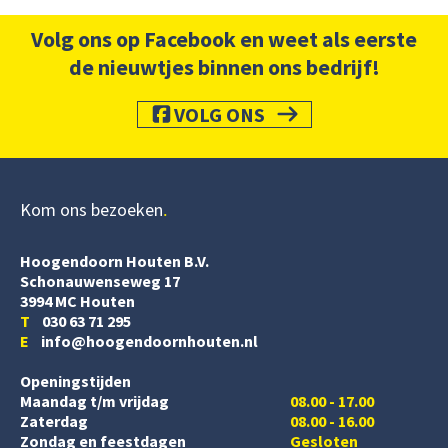
Volg ons op Facebook en weet als eerste
de nieuwtjes binnen ons bedrijf!
VOLG ONS
Kom ons bezoeken
Hoogendoorn Houten B.V.
Schonauwenseweg 17
3994 MC Houten
T
030 63 71 295
E
info@hoogendoornhouten.nl
Openingstijden
Maandag t/m vrijdag
08.00 - 17.00
Zaterdag
08.00 - 16.00
Zondag en feestdagen
Gesloten