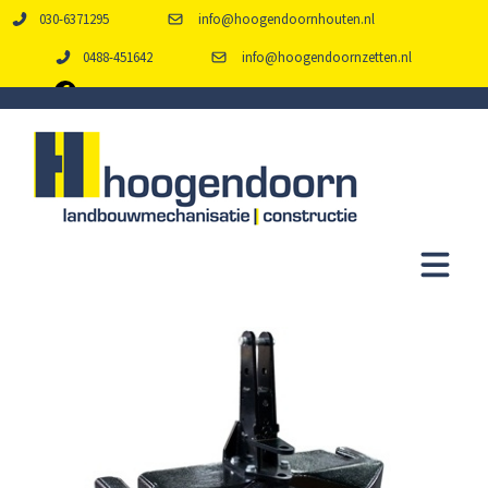
030-6371295
info@hoogendoornhouten.nl
0488-451642
info@hoogendoornzetten.nl