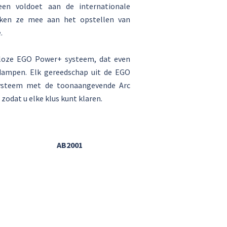
een voldoet aan de internationale
werken ze mee aan het opstellen van
.
dloze EGO Power+ systeem, dat even
 dampen. Elk gereedschap uit de EGO
systeem met de toonaangevende Arc
zodat u elke klus kunt klaren.
AB2001